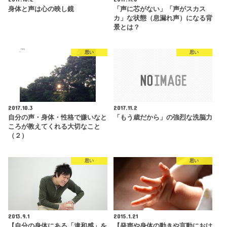
身体と声は心の映し鏡
「声に芯がない」「声がスカス
カ」な状態（息漏れ声）になる背
景とは？
思い
思い
2017.10.3
2017.11.2
自分の声・身体・性格で嫌いなと
「もう歳だから」の強烈な洗脳力
ころが教えてくれる大切なこと
（２）
思い
思い
2013.9.1
2015.1.21
【自分の身体にある「違和感」を
【発声や身体の動きや言動におけ