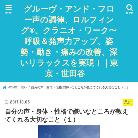
グルーヴ・アンド・フロ
menu
search
ー声の調律、ロルフィン
グ®、クラニオ・ワーク〜
呼吸＆発声力アップ、姿
勢・動き・痛みの改善、深
いリラックスを実現！｜東
京・世田谷
HOME
思い
自分の声・身体・性格で嫌いなところが教えてくれる大切なこと（１）
2017.10.03
思い
自分の声・身体・性格で嫌いなところが教え
てくれる大切なこと（１）