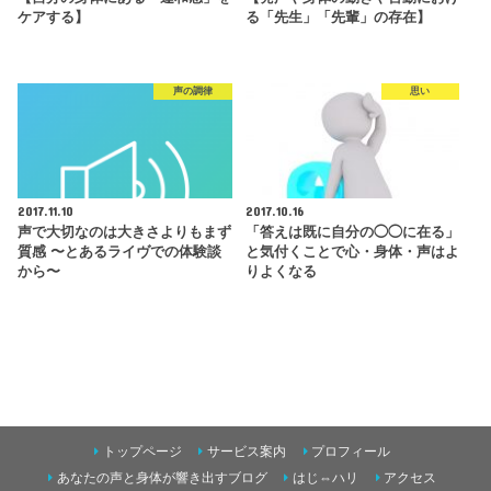
ケアする】
る「先生」「先輩」の存在】
声の調律
思い
2017.11.10
2017.10.16
声で大切なのは大きさよりもまず
「答えは既に自分の◯◯に在る」
質感 〜とあるライヴでの体験談
と気付くことで心・身体・声はよ
から〜
りよくなる
トップページ
サービス案内
プロフィール
あなたの声と身体が響き出すブログ
はじ⇔ハリ
アクセス