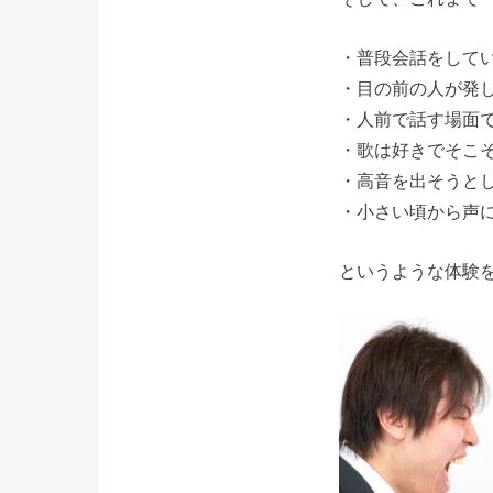
・普段会話をして
・目の前の人が発
・人前で話す場面
・歌は好きでそこ
・高音を出そうと
・小さい頃から声
というような体験