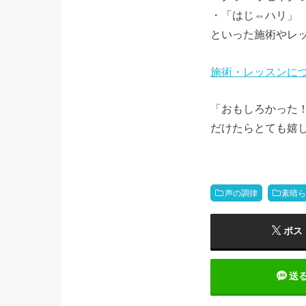
・「はじ⇔ハリ」
といった施術やレ
施術・レッスンに
「おもしろかった
だけたらとても嬉し
声の調律
素晴
ポス
送