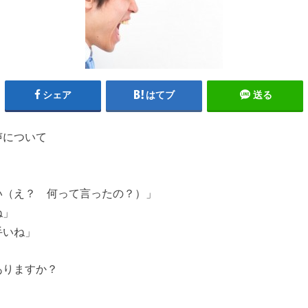
シェア
はてブ
送る
声について
い（え？ 何って言ったの？）」
ね」
手いね」
ありますか？