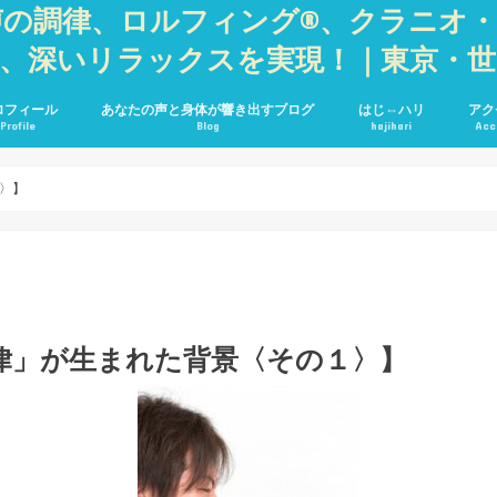
声の調律、ロルフィング®、クラニオ
善、深いリラックスを実現！｜東京・
ロフィール
あなたの声と身体が響き出すブログ
はじ⇔ハリ
アク
Profile
Blog
hajihari
Acc
〉】
律」が生まれた背景〈その１〉】