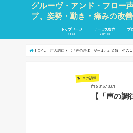
グルーヴ・アンド・フロー
プ、姿勢・動き・痛みの改
トップページ
サービス案内
プ
Home
Service
HOME
声の調律
【「声の調律」が生まれた背景〈その１
声の調律
2015.10.01
【「声の調