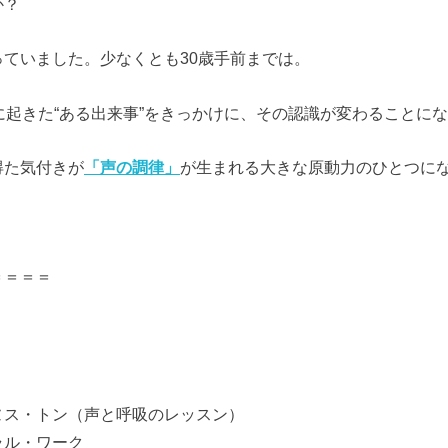
か？
ていました。少なくとも30歳手前までは。
に起きた“ある出来事”をきっかけに、その認識が変わることに
得た気付きが
「声の調律」
が生まれる大きな原動力のひとつに
。
＝＝＝＝
、
ヌス・トン（声と呼吸のレッスン）
ラル・ワーク