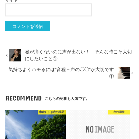
喉が痛くないのに声が出ない！ そんな時こそ大切
にしたいこと①
気持ちよくハモるには“音程＋声の◯◯”が大切です
①
RECOMMEND
こちらの記事も人気です。
素晴らしき声の世界
声の調律