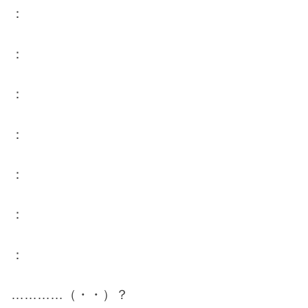
：
：
：
：
：
：
：
…………（・・）？