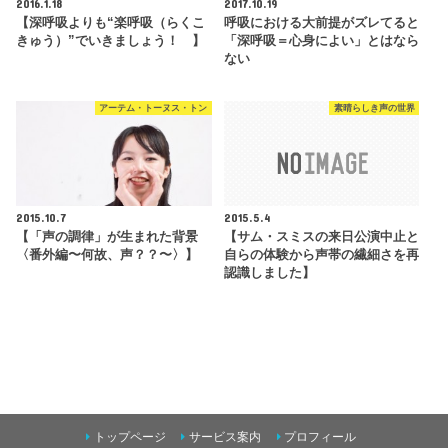
2016.1.18
2017.10.19
【深呼吸よりも“楽呼吸（らくこ
呼吸における大前提がズレてると
きゅう）”でいきましょう！ 】
「深呼吸＝心身によい」とはなら
ない
アーテム・トーヌス・トン
素晴らしき声の世界
2015.10.7
2015.5.4
【「声の調律」が生まれた背景
【サム・スミスの来日公演中止と
〈番外編〜何故、声？？〜〉】
自らの体験から声帯の繊細さを再
認識しました】
トップページ
サービス案内
プロフィール