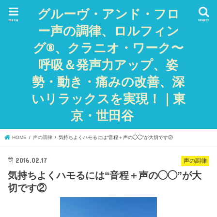
グルーヴ・アンド・フロ
menu
search
ー声の調律、ロルフィン
グ®、クラニオ・ワーク〜
呼吸＆発声力アップ、姿
勢・動き・痛みの改善、深
いリラックスを実現！｜東
京・世田谷
HOME
声の調律
気持ちよくハモるには“音程＋声の◯◯”が大切です②
2016.02.17
声の調律
気持ちよくハモるには“音程＋声の◯◯”が大
切です②