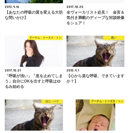
2013.9.16
2017.10.25
【あなたの呼吸の質を変える大切
全ヴォーカリスト必見！ 金言＆
な問いかけ】
気付き満載のディープな対談映像
をシェア！
アーテム・トーヌス・トン
思い
2017.10.21
2013.9.1
「呼吸が浅い」「息を止めてしま
【心から楽な呼吸、できています
う」自分にOKを出すと呼吸はゆ
か？】
るみ始める
はじ⇔ハリ
アーテム・トーヌス・トン