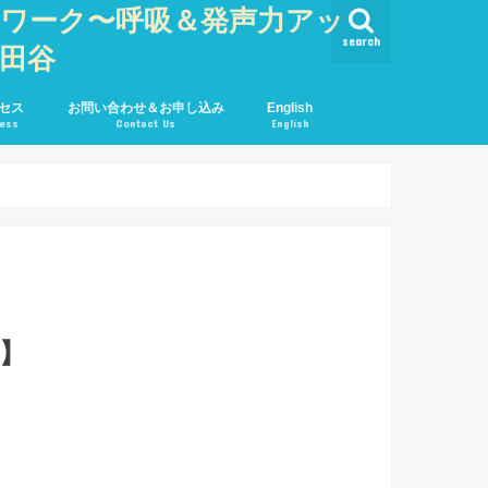
・ワーク〜呼吸＆発声力アッ
search
世田谷
セス
お問い合わせ＆お申し込み
English
ess
Contact Us
English
】