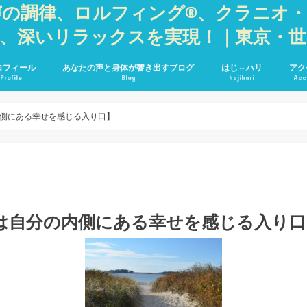
声の調律、ロルフィング®、クラニオ
善、深いリラックスを実現！｜東京・
ロフィール
あなたの声と身体が響き出すブログ
はじ⇔ハリ
アク
Profile
Blog
hajihari
Acc
側にある幸せを感じる入り口】
は自分の内側にある幸せを感じる入り口