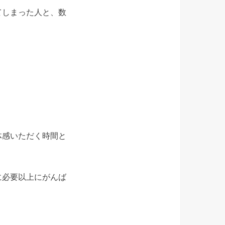
てしまった人と、数
。
。
体感いただく時間と
に必要以上にがんば