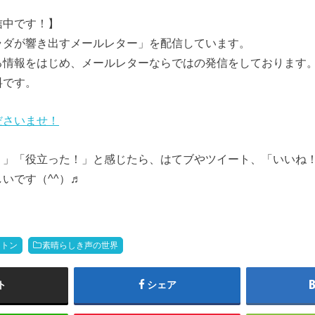
信中です！】
ラダが響き出すメールレター」を配信しています。
る情報をはじめ、メールレターならではの発信をしております
料です。
ださいませ！
！」「役立った！」と感じたら、はてブやツイート、「いいね
いです（^^）♬
・トン
素晴らしき声の世界
ト
シェア