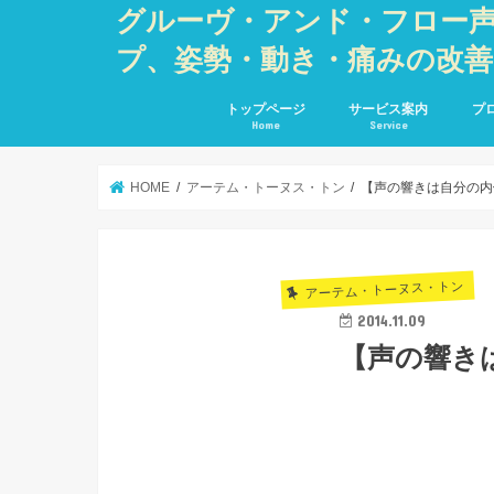
グルーヴ・アンド・フロー
プ、姿勢・動き・痛みの改
トップページ
サービス案内
プ
Home
Service
HOME
アーテム・トーヌス・トン
【声の響きは自分の内
アーテム・トーヌス・トン
2014.11.09
【声の響き